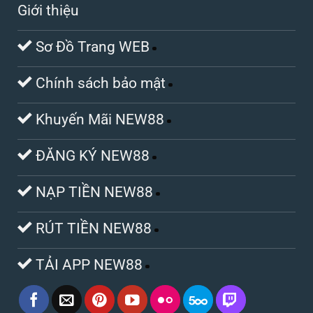
Giới thiệu
Sơ Đồ Trang WEB
Chính sách bảo mật
Khuyến Mãi NEW88
ĐĂNG KÝ NEW88
NẠP TIỀN NEW88
RÚT TIỀN NEW88
TẢI APP NEW88