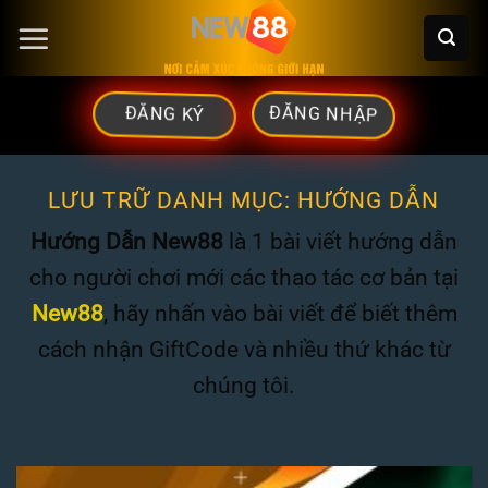
Chuyển
đến
nội
ĐĂNG KÝ
ĐĂNG NHẬP
dung
LƯU TRỮ DANH MỤC:
HƯỚNG DẪN
Hướng Dẫn New88
là 1 bài viết hướng dẫn
cho người chơi mới các thao tác cơ bản tại
New88
, hãy nhấn vào bài viết để biết thêm
cách nhận GiftCode và nhiều thứ khác từ
chúng tôi.